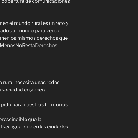
la cobertura de comunicaciones
 en el mundo rural es un reto y
tados al mundo para vender
tener los mismos derechos que
SerMenosNoRestaDerechos
o rural necesita unas redes
la sociedad en general
y pido para nuestros territorios
prescindible que la
l sea igual que en las ciudades