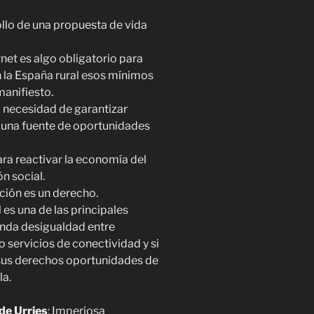
rollo de una propuesta de vida
net es algo obligatorio para
 la España rural esos mínimos
anifiesto.
a necesidad de garantizar
s una fuente de oportunidades
ara reactivar la economía del
n social.
ación es un derecho.
l es una de las principales
funda desigualdad entre
servicios de conectividad y si
sus derechos oportunidades de
la.
de Urries
: Imperiosa