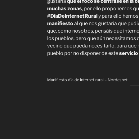
gustaría
que el foco se centrase en la b
muchas zonas
, por ello proponemos que
#DíaDeInternetRural
y para ello hemos
manifiesto
al que nos gustaría que pudi
que, como nosotros, pensáis que intern
los pueblos, pero que aún necesitamos q
vecino que pueda necesitarlo, para que 
pueblo por no disponer de este
servicio
Manifiesto día de internet rural – Nordesnet