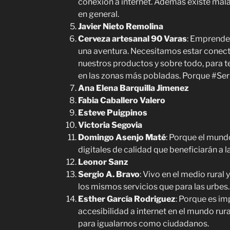
conexión a internet. Ademas existe ma
en general.
Javier Nieto Remolina
Cerveza artesanal 90 Varas
: Emprender
una aventura. Necesitamos estar conec
nuestros productos y sobre todo, para 
en las zonas más pobladas. Porque #
Ana Elena Barquilla Jimenez
Fabia Caballero Valero
Esteve Puigpinos
Victoria Segovia
Domingo Asenjo Maté
: Porque el mund
digitales de calidad que beneficiarán a 
Leonor Sanz
Sergio A. Bravo
: Vivo en el medio rural 
los mismos servicios que para las urbes.
Esther García Rodriguez
: Porque es im
accesibilidad a internet en el mundo rura
para igualarnos como ciudadanos.