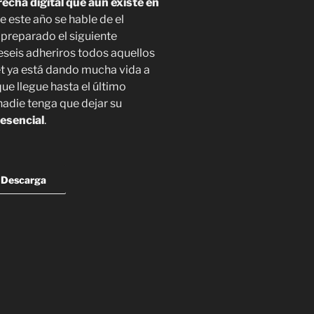
recha digital que aún existe en
 este año se hable de el
 preparado el siguiente
eseis adheriros todos aquellos
et ya está dando mucha vida a
ue llegue hasta el último
nadie tenga que dejar su
 esencial
.
Descarga