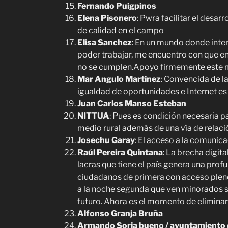
Fernando Puigpinos
Elena Pisonero
: Pwra facilitar el desar
de calidad en el campo
Elisa Sanchez
: En un mundo donde inter
poder trabajar, me encuentro con que en
no se cumplen.Apoyo firmemente este m
Mar Angulo Martinez
: Convencida de l
igualdad de oportunidades e Internet e
Juan Carlos Manso Esteban
NITTUA
: Pues es condición necesaria p
medio rural además de una vía de relació
Josechu Garay
: El acceso a la comunic
Raúl Pereira Quintana
: La brecha digita
lacras que tiene el país genera una pro
ciudadanos de primera con acceso pleno 
a la noche segunda que ven minorados 
futuro. Ahora es el momento de eliminar
Alfonso Granja Bruña
Armando Soria bueno / ayuntamiento 