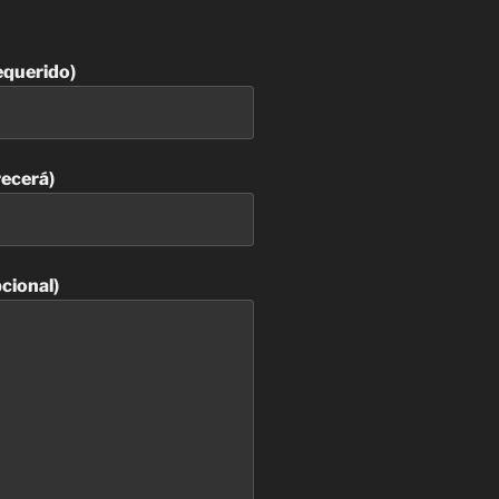
equerido)
recerá)
cional)