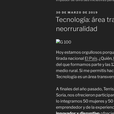
PUBLICADO
30 DE MARZO DE 2019
EL
Tecnología: área tr
neorruralidad
Hoy estamos orgullosos porqu
tirada nacional
El País
. ¿Quién,
del que formamos parte y las 1
medio rural. Si me permitís hacer
Tecnología es un área transvers
A finales del año pasado, Terri
Soria, nos ofrecieron participar
lo integramos 50 mujeres y 5
emprendedor y de la experienc
innovador y disruptivo
ofrecie