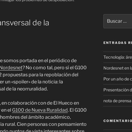
Buscar
ansversal de la
por:
ENTRADAS R
Tecnología: áre
e somos portada en el periódico de
Nordesnet
? No como tal, pero sí el G100
Nordesnet en la
2 propuestas para la repoblación del
Por un año de c
 un «spoiler» de la noticia: la
al de la neorruralidad.
Presentación d
nota de prensa
s, en colaboración con de El Hueco en
 en el
G100 de Nueva Ruralidad
. El G100
0 hombres del ámbito académico,
COMENTARIO
ia rural. Cien personas con pensamiento
ndo puntos de vista interesantes sobre