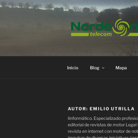
Saltar
al
contenido
Inicio
Blog
Mapa
AUTOR:
EMILIO UTRILLA
Iinformático. Especializado profes
editorial de revistas de motor Legal
revista en internet con motor de no
impulsor de diversas iniciativas par