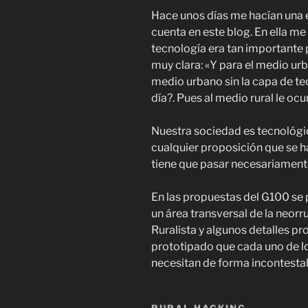
Hace unos días me hacían una e
cuenta en este blog. En ella m
tecnología era tan importante p
muy clara: «Y para el medio ur
medio urbano sin la capa de te
día?. Pues al medio rural le oc
Nuestra sociedad es tecnológica
cualquier proposición que se h
tiene que pasar necesariamente
En las propuestas del G100 se 
un área transversal de la neor
Ruralista y algunos detalles pr
prototipado que cada uno de lo
necesitan de forma incontestab
RURAL HACKING