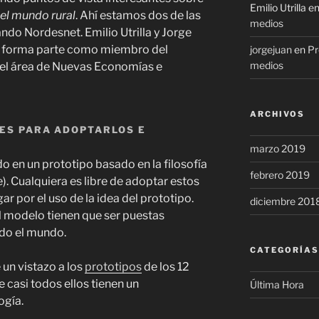
Emilio Utrilla
e
 el mundo rural
. Ahí estamos dos de las
medios
do Nordesnet. Emilio Utrilla y Jorge
an forma parte como miembro del
jorgejuan
en
Pr
medios
 el área de Nuevas Economías e
ARCHIVOS
LES PARA ADOPTARLOS E
marzo 2019
o en un prototipo basado en la filosofía
febrero 2019
). Cualquiera es libre de adoptar estos
ar por el uso de la idea del prototipo.
diciembre 201
al modelo tienen que ser puestas
odo el mundo.
CATEGORÍAS
 un vistazo a los
prototipos
de los 12
casi todos ellos tienen un
Última Hora
ogía.